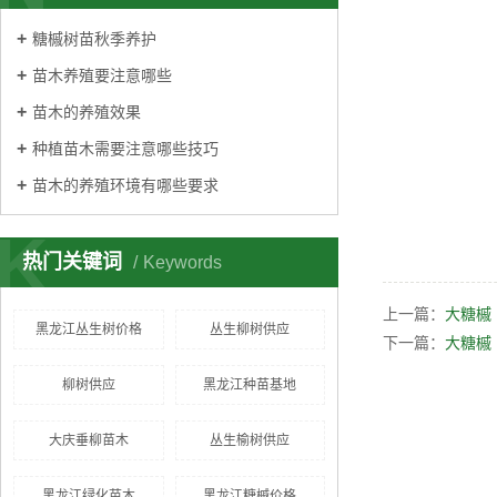
糖槭树苗秋季养护
苗木养殖要注意哪些
苗木的养殖效果
种植苗木需要注意哪些技巧
苗木的养殖环境有哪些要求
K
热门关键词
Keywords
上一篇：
大糖槭
黑龙江丛生树价格
丛生柳树供应
下一篇：
大糖槭
柳树供应
黑龙江种苗基地
大庆垂柳苗木
丛生榆树供应
黑龙江绿化苗木
黑龙江糖槭价格