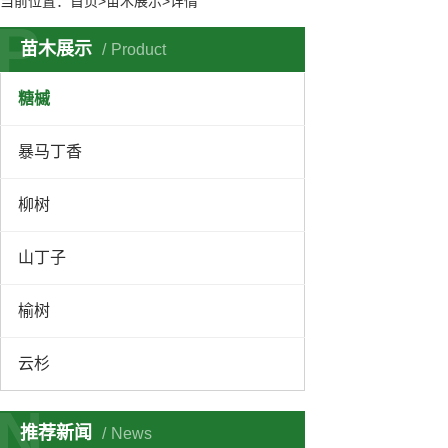
当前位置：
首页
>苗木展示>详情
P
苗木展示
Product
糖槭
暴马丁香
柳树
山丁子
榆树
云杉
N
推荐新闻
News