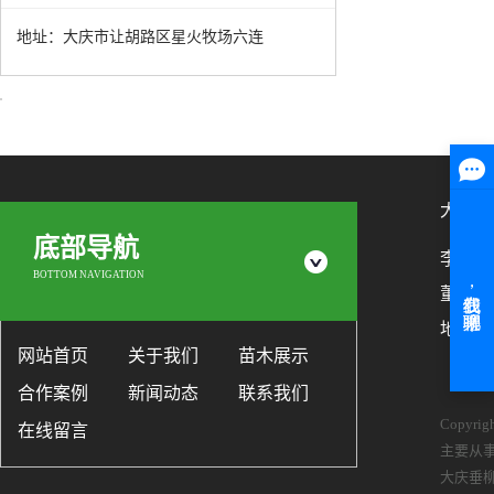
地址：大庆市让胡路区星火牧场六连
大庆市
底部导航
李艳梅：1
BOTTOM NAVIGATION
董洪才：
地址：
网站首页
关于我们
苗木展示
合作案例
新闻动态
联系我们
Copyr
在线留言
主要从
大庆垂