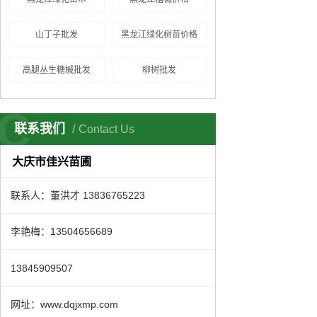
山丁子批发
黑龙江绿化树苗价格
高腿丛生糖槭批发
柳树批发
C
联系我们
Contact Us
大庆市佳兴苗圃
联系人：董洪才 13836765223
李艳梅：13504656689
13845909507
网址：www.dqjxmp.com