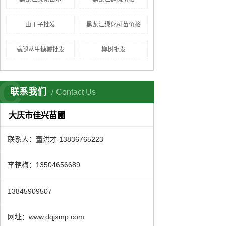
山丁子批发
黑龙江绿化树苗价格
高腿丛生糖槭批发
柳树批发
C
联系我们
Contact Us
大庆市佳兴苗圃
联系人：董洪才 13836765223
李艳梅：13504656689
13845909507
网址：www.dqjxmp.com