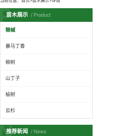
当前位置：
首页
>苗木展示>详情
P
苗木展示
Product
糖槭
暴马丁香
柳树
山丁子
榆树
云杉
N
推荐新闻
News