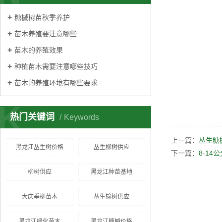
糖槭树苗秋季养护
苗木养殖要注意哪些
苗木的养殖效果
种植苗木需要注意哪些技巧
苗木的养殖环境有哪些要求
K
热门关键词
Keywords
上一篇：
丛生糖
黑龙江丛生树价格
丛生柳树供应
下一篇：
8-14
柳树供应
黑龙江种苗基地
大庆垂柳苗木
丛生榆树供应
黑龙江绿化苗木
黑龙江糖槭价格