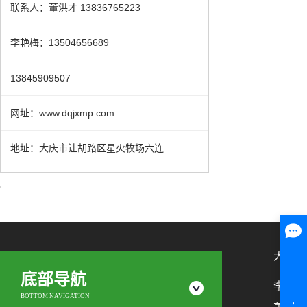
联系人：董洪才 13836765223
李艳梅：13504656689
13845909507
网址：www.dqjxmp.com
地址：大庆市让胡路区星火牧场六连
大庆市
底部导航
李艳梅：1
BOTTOM NAVIGATION