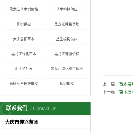
黑龙江丛生树价格
丛生柳树供应
柳树供应
黑龙江种苗基地
大庆垂柳苗木
丛生榆树供应
黑龙江绿化苗木
黑龙江糖槭价格
山丁子批发
黑龙江绿化树苗价格
高腿丛生糖槭批发
柳树批发
上一篇：
苗木展
下一篇：
苗木展
C
联系我们
Contact Us
大庆市佳兴苗圃