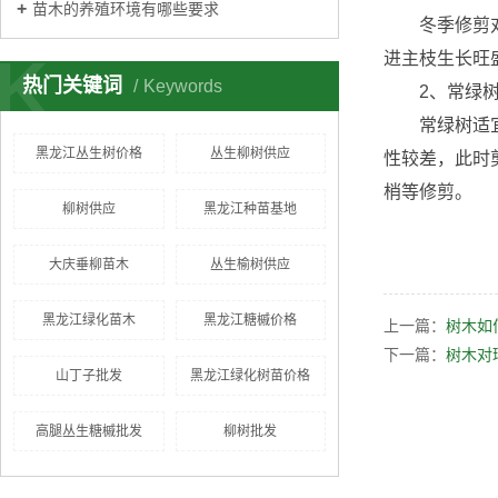
苗木的养殖环境有哪些要求
冬季修剪对落
K
进主枝生长旺
热门关键词
Keywords
2、常绿
常绿树适宜在
黑龙江丛生树价格
丛生柳树供应
性较差，此时
梢等修剪。
柳树供应
黑龙江种苗基地
大庆垂柳苗木
丛生榆树供应
黑龙江绿化苗木
黑龙江糖槭价格
上一篇：
树木如
下一篇：
树木对
山丁子批发
黑龙江绿化树苗价格
高腿丛生糖槭批发
柳树批发