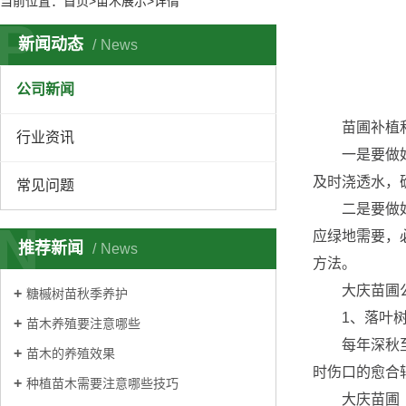
当前位置：
首页
>苗木展示>详情
P
新闻动态
News
公司新闻
苗圃补植和新
行业资讯
一是要做好绿
及时浇透水，
常见问题
二是要做好良
N
应绿地需要，
推荐新闻
News
方法。
大庆苗圃公
糖槭树苗秋季养护
1、落叶
苗木养殖要注意哪些
每年深秋至翌
苗木的养殖效果
时伤口的愈合
种植苗木需要注意哪些技巧
大庆苗圃