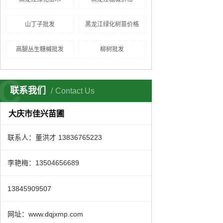
山丁子批发
黑龙江绿化树苗价格
高腿丛生糖槭批发
柳树批发
C
联系我们
Contact Us
大庆市佳兴苗圃
联系人：董洪才 13836765223
李艳梅：13504656689
13845909507
网址：www.dqjxmp.com