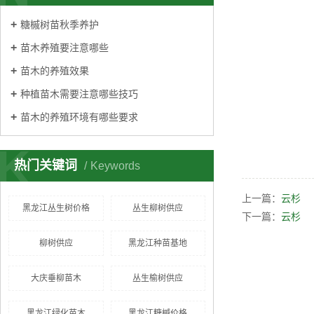
糖槭树苗秋季养护
苗木养殖要注意哪些
苗木的养殖效果
种植苗木需要注意哪些技巧
苗木的养殖环境有哪些要求
K
热门关键词
Keywords
上一篇：
云杉
黑龙江丛生树价格
丛生柳树供应
下一篇：
云杉
柳树供应
黑龙江种苗基地
大庆垂柳苗木
丛生榆树供应
黑龙江绿化苗木
黑龙江糖槭价格