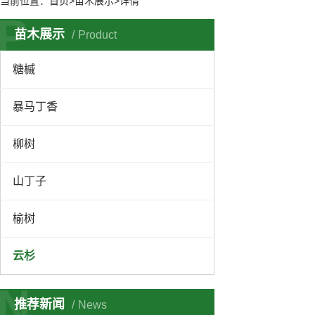
当前位置：
首页
>苗木展示>详情
P
苗木展示
Product
糖槭
暴马丁香
柳树
山丁子
榆树
云杉
N
推荐新闻
News