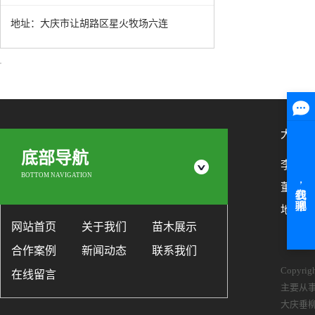
地址：大庆市让胡路区星火牧场六连
大庆市
底部导航
李艳梅：1
BOTTOM NAVIGATION
董洪才：
地址：
网站首页
关于我们
苗木展示
合作案例
新闻动态
联系我们
Copyr
在线留言
主要从
大庆垂