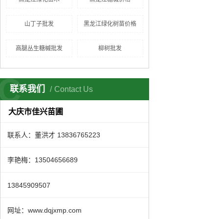
山丁子批发
黑龙江绿化树苗价格
高腿丛生糖槭批发
柳树批发
C
联系我们
Contact Us
大庆市佳兴苗圃
联系人：董洪才 13836765223
李艳梅：13504656689
13845909507
网址：www.dqjxmp.com