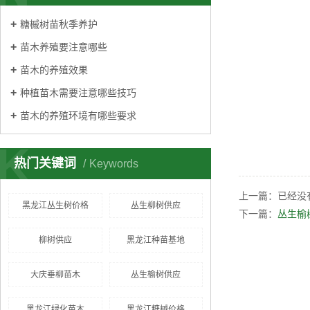
糖槭树苗秋季养护
苗木养殖要注意哪些
苗木的养殖效果
种植苗木需要注意哪些技巧
苗木的养殖环境有哪些要求
K
热门关键词
Keywords
上一篇：已经没
黑龙江丛生树价格
丛生柳树供应
下一篇：
丛生榆
柳树供应
黑龙江种苗基地
大庆垂柳苗木
丛生榆树供应
黑龙江绿化苗木
黑龙江糖槭价格