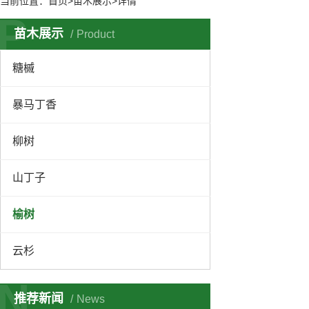
当前位置：
首页
>苗木展示>详情
P
苗木展示
Product
糖槭
暴马丁香
柳树
山丁子
榆树
云杉
N
推荐新闻
News