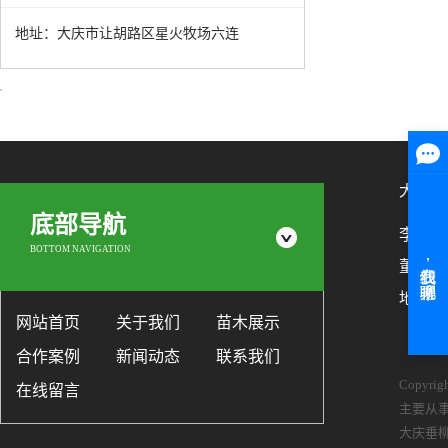
地址：大庆市让胡路区星火牧场六连
大庆市
底部导航
李艳梅：1
BOTTOM NAVIGATION
董洪才：
地址：
网站首页
关于我们
苗木展示
合作案例
新闻动态
联系我们
Copyr
在线留言
主要从
大庆垂