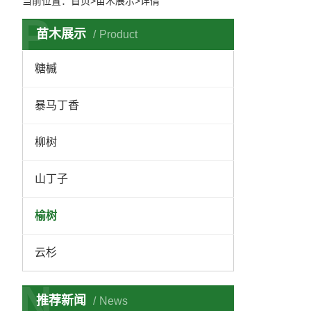
当前位置：
首页
>苗木展示>详情
P
苗木展示
Product
糖槭
暴马丁香
柳树
山丁子
榆树
云杉
N
推荐新闻
News