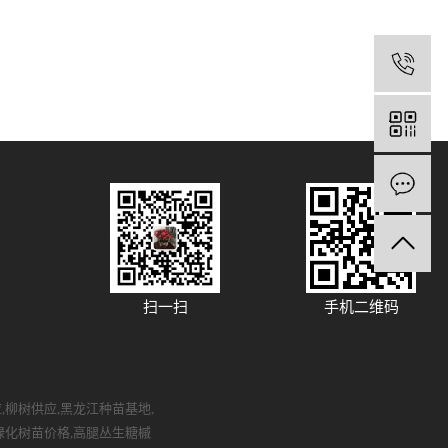
扫一扫
手机二维码
应
,
柳树供应
,
黑龙江种苗基地
,
绿化树苗价格
,
高腿丛生糖槭