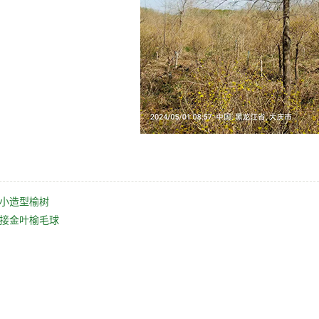
小造型榆树
接金叶榆毛球