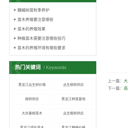
糖槭树苗秋季养护
苗木养殖要注意哪些
苗木的养殖效果
种植苗木需要注意哪些技巧
苗木的养殖环境有哪些要求
K
热门关键词
Keywords
上一篇：
大
黑龙江丛生树价格
丛生柳树供应
下一篇：
高
柳树供应
黑龙江种苗基地
大庆垂柳苗木
丛生榆树供应
黑龙江绿化苗木
黑龙江糖槭价格