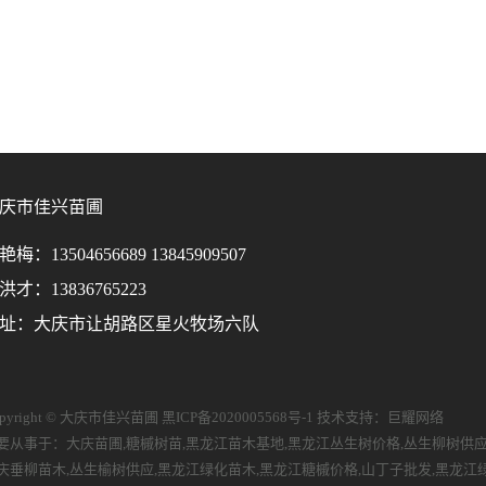
庆市佳兴苗圃
艳梅：13504656689 13845909507
洪才：13836765223
址：大庆市让胡路区星火牧场六队
opyright © 大庆市佳兴苗圃
黑ICP备2020005568号-1
技术支持：
巨耀网络
要从事于：
大庆苗圃
,
糖槭树苗
,
黑龙江苗木基地
,
黑龙江丛生树价格
,
丛生柳树供
庆垂柳苗木
,
丛生榆树供应
,
黑龙江绿化苗木
,
黑龙江糖槭价格
,
山丁子批发
,
黑龙江