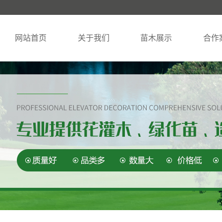
网站首页
关于我们
苗木展示
合作
公司简介
糖槭
苗木实
资质荣誉
暴马丁香
柳树
山丁子
榆树
云杉