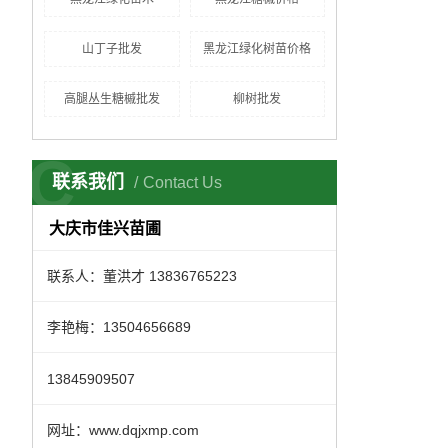
山丁子批发
黑龙江绿化树苗价格
高腿丛生糖槭批发
柳树批发
C
联系我们
Contact Us
大庆市佳兴苗圃
联系人：董洪才 13836765223
李艳梅：13504656689
13845909507
网址：www.dqjxmp.com