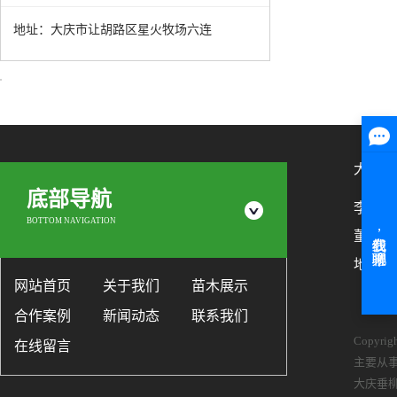
地址：大庆市让胡路区星火牧场六连
大庆市
底部导航
李艳梅：1
BOTTOM NAVIGATION
董洪才：
地址：
网站首页
关于我们
苗木展示
合作案例
新闻动态
联系我们
Copyr
在线留言
主要从
大庆垂