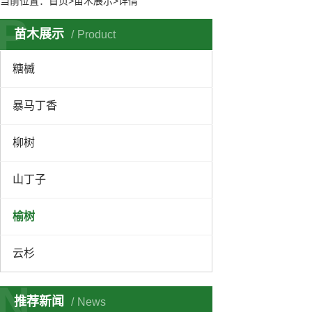
当前位置：
首页
>苗木展示>详情
P
苗木展示
Product
糖槭
暴马丁香
柳树
山丁子
榆树
云杉
N
推荐新闻
News