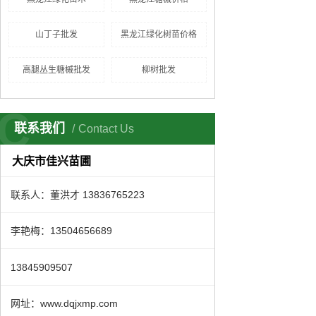
山丁子批发
黑龙江绿化树苗价格
高腿丛生糖槭批发
柳树批发
C
联系我们
Contact Us
大庆市佳兴苗圃
联系人：董洪才 13836765223
李艳梅：13504656689
13845909507
网址：www.dqjxmp.com