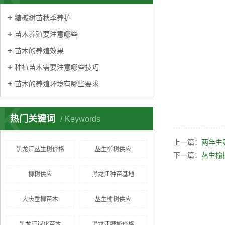
糖槭树苗秋季养护
苗木养殖要注意哪些
苗木的养殖效果
种植苗木需要注意哪些技巧
苗木的养殖环境有哪些要求
K
热门关键词
Keywords
上一篇：
两年生
黑龙江丛生树价格
丛生柳树供应
下一篇：
丛生榆
柳树供应
黑龙江种苗基地
大庆垂柳苗木
丛生榆树供应
黑龙江绿化苗木
黑龙江糖槭价格