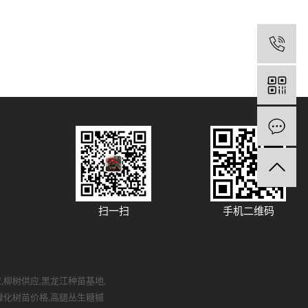
扫一扫
手机二维码
应
,
柳树供应
,
黑龙江种苗基地
,
绿化树苗价格
,
高腿丛生糖槭