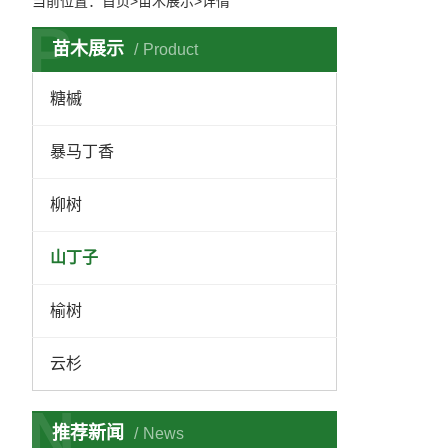
当前位置：
首页
>苗木展示>详情
P
苗木展示
Product
糖槭
暴马丁香
柳树
山丁子
榆树
云杉
N
推荐新闻
News