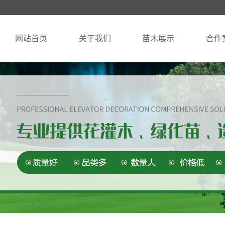
网站首页
关于我们
苗木展示
合作
公司简介
糖槭
苗木实
资质荣誉
暴马丁香
柳树
山丁子
榆树
云杉