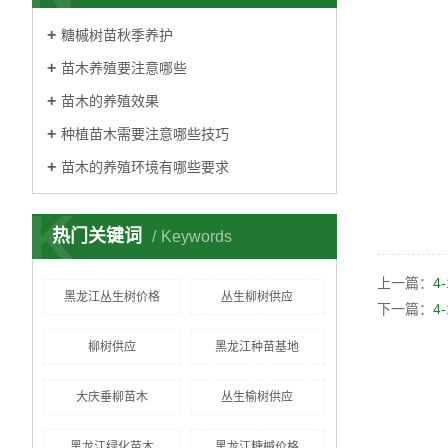
糖槭树苗秋季养护
苗木养殖要注意哪些
苗木的养殖效果
种植苗木需要注意哪些技巧
苗木的养殖环境有哪些要求
K
热门关键词
Keywords
上一篇：
4
黑龙江丛生树价格
丛生柳树供应
下一篇：
4
柳树供应
黑龙江种苗基地
大庆垂柳苗木
丛生榆树供应
黑龙江绿化苗木
黑龙江糖槭价格