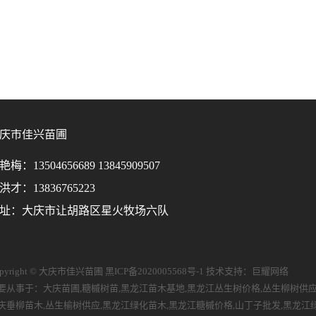
庆市佳兴苗圃
艳梅：13504656689 13845909507
洪才：13836765223
址：大庆市让胡路区星火牧场六队
opyright © 大庆市佳兴苗圃
黑ICP备2020005568号-1
技术支持：
巨耀网络
要从事于：
大庆苗圃
,
糖槭树苗
,
黑龙江苗木基地
,
黑龙江丛生树价格
,
丛生柳树供
庆垂柳苗木
,
丛生榆树供应
,
黑龙江绿化苗木
,
黑龙江糖槭价格
,
山丁子批发
,
黑龙江