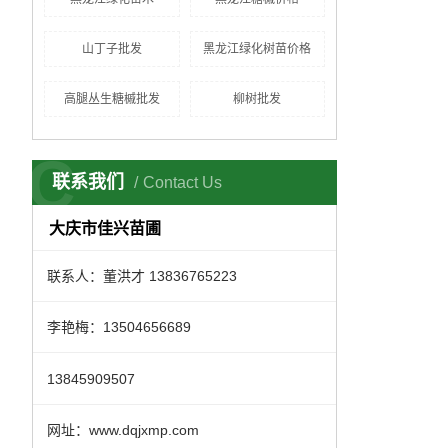
山丁子批发
黑龙江绿化树苗价格
高腿丛生糖槭批发
柳树批发
C
联系我们
Contact Us
大庆市佳兴苗圃
联系人：董洪才 13836765223
李艳梅：13504656689
13845909507
网址：www.dqjxmp.com