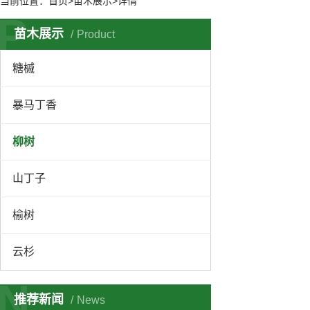
当前位置：
首页
>苗木展示>详情
P
苗木展示
Product
糖槭
暴马丁香
柳树
山丁子
榆树
云杉
N
推荐新闻
News