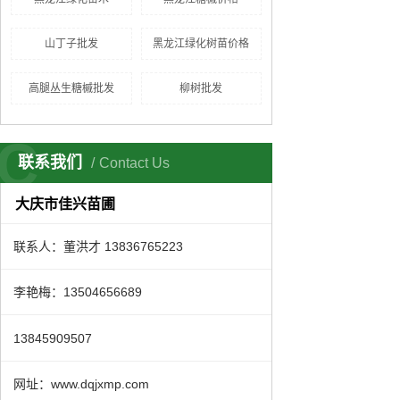
山丁子批发
黑龙江绿化树苗价格
高腿丛生糖槭批发
柳树批发
C
联系我们
Contact Us
大庆市佳兴苗圃
联系人：董洪才 13836765223
李艳梅：13504656689
13845909507
网址：www.dqjxmp.com