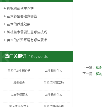
糖槭树苗秋季养护
苗木养殖要注意哪些
苗木的养殖效果
种植苗木需要注意哪些技巧
苗木的养殖环境有哪些要求
K
热门关键词
Keywords
上一篇：
柳树
黑龙江丛生树价格
丛生柳树供应
下一篇：
柳树
柳树供应
黑龙江种苗基地
大庆垂柳苗木
丛生榆树供应
黑龙江绿化苗木
黑龙江糖槭价格