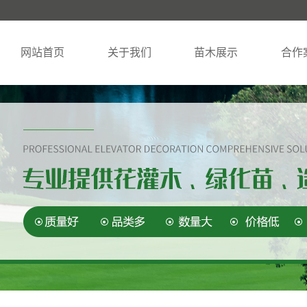
网站首页
关于我们
苗木展示
合作
公司简介
糖槭
苗木实
资质荣誉
暴马丁香
柳树
山丁子
榆树
云杉