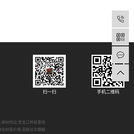
扫一扫
手机二维码
应
,
柳树供应
,
黑龙江种苗基地
,
绿化树苗价格
,
高腿丛生糖槭