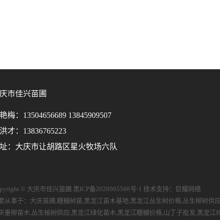
庆市佳兴苗圃
艳梅：13504656689 13845909507
洪才：13836765223
址：大庆市让胡路区星火牧场六队
opyright © 大庆市佳兴苗圃
黑ICP备2020005568号-1
技术支持：
巨耀网络
要从事于：
大庆苗圃
,
糖槭树苗
,
黑龙江苗木基地
,
黑龙江丛生树价格
,
丛生柳树供
庆垂柳苗木
,
丛生榆树供应
,
黑龙江绿化苗木
,
黑龙江糖槭价格
,
山丁子批发
,
黑龙江