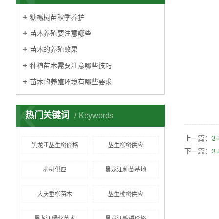
糖槭树苗秋季养护
苗木养殖要注意哪些
苗木的养殖效果
种植苗木需要注意哪些技巧
苗木的养殖环境有哪些要求
K
热门关键词
Keywords
上一篇：
3
黑龙江丛生树价格
丛生柳树供应
下一篇：
3
柳树供应
黑龙江种苗基地
大庆垂柳苗木
丛生榆树供应
黑龙江绿化苗木
黑龙江糖槭价格