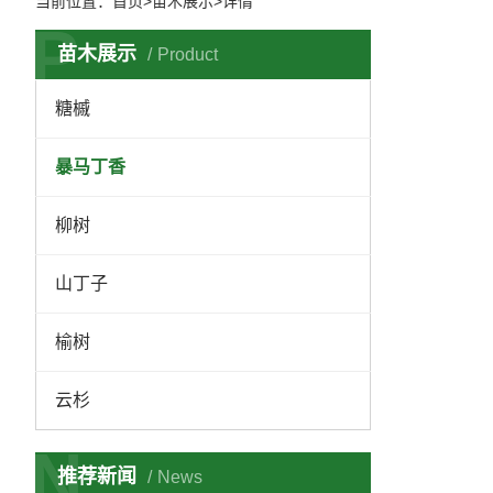
当前位置：
首页
>苗木展示>详情
P
苗木展示
Product
糖槭
暴马丁香
柳树
山丁子
榆树
云杉
N
推荐新闻
News