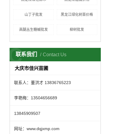
山丁子批发
黑龙江绿化树苗价格
高腿丛生糖槭批发
柳树批发
C
联系我们
Contact Us
大庆市佳兴苗圃
联系人：董洪才 13836765223
李艳梅：13504656689
13845909507
网址：www.dqjxmp.com